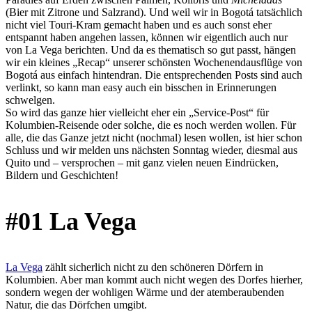
(Bier mit Zitrone und Salzrand). Und weil wir in Bogotá tatsächlich
nicht viel Touri-Kram gemacht haben und es auch sonst eher
entspannt haben angehen lassen, können wir eigentlich auch nur
von La Vega berichten. Und da es thematisch so gut passt, hängen
wir ein kleines „Recap“ unserer schönsten Wochenendausflüge von
Bogotá aus einfach hintendran. Die entsprechenden Posts sind auch
verlinkt, so kann man easy auch ein bisschen in Erinnerungen
schwelgen.
So wird das ganze hier vielleicht eher ein „Service-Post“ für
Kolumbien-Reisende oder solche, die es noch werden wollen. Für
alle, die das Ganze jetzt nicht (nochmal) lesen wollen, ist hier schon
Schluss und wir melden uns nächsten Sonntag wieder, diesmal aus
Quito und – versprochen – mit ganz vielen neuen Eindrücken,
Bildern und Geschichten!
#01 La Vega
La Vega
zählt sicherlich nicht zu den schöneren Dörfern in
Kolumbien. Aber man kommt auch nicht wegen des Dorfes hierher,
sondern wegen der wohligen Wärme und der atemberaubenden
Natur, die das Dörfchen umgibt.