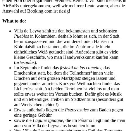
einen Pool oder sogar einen Wellness-Bereich. Wir sind meistens in
AirBnBs untergekommen, weil wir mehrere Leute waren, aber die
Auswahl auf Booking.com ist riesig!
What to do:
Villa de Leyva zählt zu den bekanntesten und schönsten
Pueblos
in Kolumbien, deshalb lohnt es sich, in der Stadt
herumzuspazieren und die wunderschönen Häuser im
Kolonialstil zu bestaunen, die im Zentrum alle in ein
einheitliches Weiß getüncht sind. Außerdem gibt es viele
kleine Geschäfte, wo man Handwerkskunst kaufen kann
(
artesanías
).
Im September findet das
festival de las cometas,
das
Drachenfest statt, bei dem die Teilnehmer*innen viele
Drachen auf dem großen Marktplatz steigen lassen und
gegeneinander antreten. Kurz vor Weihnachten findet das
Lichterfest statt. An beiden Terminen ist viel los und man
sollte etwas weiter im Voraus buchen. Dafür gibt es Musik
und ein lebendiges Treiben im Stadtzentrum (besonders gut
auf Wertsachen achten!)
Etwas außerhalb liegen die
Pozos azules
zum Baden gegen
eine geringe Gebühr
sowie die
Lagune Iguaque
, die im Páramo liegt und die man
auch von Villa de Leyva aus besuchen kann
Von Villa de Leyva aus erreicht man zu Fuß das Terracotta-