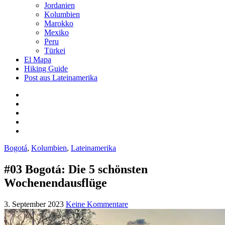
Jordanien
Kolumbien
Marokko
Mexiko
Peru
Türkei
El Mapa
Hiking Guide
Post aus Lateinamerika
Bogotá
,
Kolumbien
,
Lateinamerika
#03 Bogotá: Die 5 schönsten
Wochenendausflüge
3. September 2023
Keine Kommentare