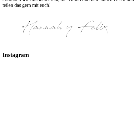
teilen das gern mit euch!
Instagram
Glaciar Perito Moreno #elcalafate #peritomoreno
Mount Fitz Roy & Laguna de los Tres - El Chaltén
Glaciar Huemul El Chaltén, Argentinien #argentin
Erstes kleines Patagonien Recap: 1 & 2 - Climbin