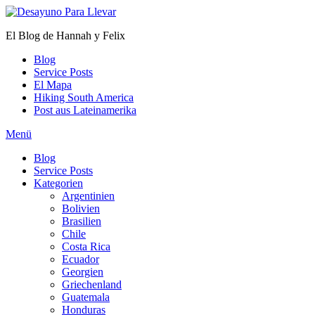
Zum
Inhalt
El Blog de Hannah y Felix
springen
Blog
Service Posts
El Mapa
Hiking South America
Post aus Lateinamerika
Menü
Blog
Service Posts
Kategorien
Argentinien
Bolivien
Brasilien
Chile
Costa Rica
Ecuador
Georgien
Griechenland
Guatemala
Honduras