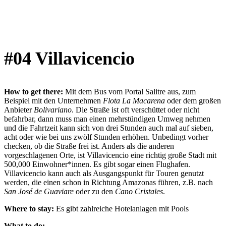
Der Platz von Villa de Leyva
#04 Villavicencio
How to get there:
Mit dem Bus vom Portal Salitre aus, zum
Beispiel mit den Unternehmen
Flota La Macarena
oder dem großen
Anbieter
Bolivariano
. Die Straße ist oft verschüttet oder nicht
befahrbar, dann muss man einen mehrstündigen Umweg nehmen
und die Fahrtzeit kann sich von drei Stunden auch mal auf sieben,
acht oder wie bei uns zwölf Stunden erhöhen. Unbedingt vorher
checken, ob die Straße frei ist. Anders als die anderen
vorgeschlagenen Orte, ist Villavicencio eine richtig große Stadt mit
500,000 Einwohner*innen. Es gibt sogar einen Flughafen.
Villavicencio kann auch als Ausgangspunkt für Touren genutzt
werden, die einen schon in Richtung Amazonas führen, z.B. nach
San José de Guaviare
oder zu den
Cano Cristales
.
Where to stay:
Es gibt zahlreiche Hotelanlagen mit Pools
What to do: