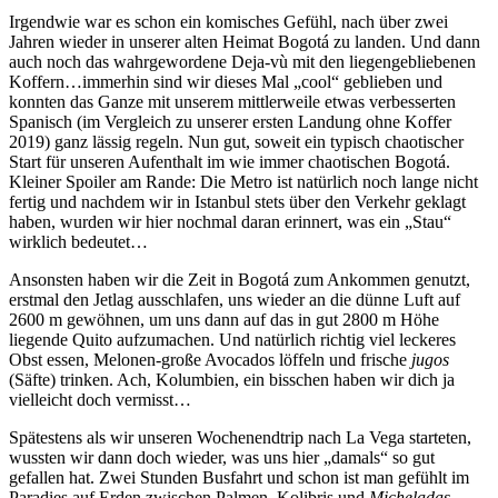
Irgendwie war es schon ein komisches Gefühl, nach über zwei
Jahren wieder in unserer alten Heimat Bogotá zu landen. Und dann
auch noch das wahrgewordene Deja-vù mit den liegengebliebenen
Koffern…immerhin sind wir dieses Mal „cool“ geblieben und
konnten das Ganze mit unserem mittlerweile etwas verbesserten
Spanisch (im Vergleich zu unserer ersten Landung ohne Koffer
2019) ganz lässig regeln. Nun gut, soweit ein typisch chaotischer
Start für unseren Aufenthalt im wie immer chaotischen Bogotá.
Kleiner Spoiler am Rande: Die Metro ist natürlich noch lange nicht
fertig und nachdem wir in Istanbul stets über den Verkehr geklagt
haben, wurden wir hier nochmal daran erinnert, was ein „Stau“
wirklich bedeutet…
Ansonsten haben wir die Zeit in Bogotá zum Ankommen genutzt,
erstmal den Jetlag ausschlafen, uns wieder an die dünne Luft auf
2600 m gewöhnen, um uns dann auf das in gut 2800 m Höhe
liegende Quito aufzumachen. Und natürlich richtig viel leckeres
Obst essen, Melonen-große Avocados löffeln und frische
jugos
(Säfte) trinken. Ach, Kolumbien, ein bisschen haben wir dich ja
vielleicht doch vermisst…
Spätestens als wir unseren Wochenendtrip nach La Vega starteten,
wussten wir dann doch wieder, was uns hier „damals“ so gut
gefallen hat. Zwei Stunden Busfahrt und schon ist man gefühlt im
Paradies auf Erden zwischen Palmen, Kolibris und
Micheladas