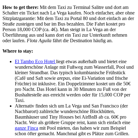
How to get there:
Mit dem Taxi zu Terminal Salitre und dort am
Schalter ein Ticket nach La Vega kaufen. Noch einfacher, aber ohne
Sitzplatzgarantie: Mit dem Taxi zu Portal 80 und dort einfach an der
Straße zusteigen und bar im Bus bezahlen. Die Fahrt kostet pro
Person 18,000 COP (ca. 4€). Man steigt in La Vega an der
Überführung aus und kann dort ein Taxi zur Unterkunft nehmen
oder laufen.
Flota Aguila
fährt die Destination häufig an.
Where to stay:
El Tambo Eco Hotel
liegt etwas außerhalb und bietet eine
wunderschöne Anlage mit Fußweg zum Wasserfall, Pool und
kleiner Strandbar. Das typisch kolumbianische Frühstück
(Café und Saft sowie
arepas
, eine Ei-Variation und frische
Früchte) ist inklusive. Ein Doppelzimmer kostet um die 50€
pro Nacht. Das Hotel kann in 30 Minuten zu Fuß von der
Bushaltestelle aus erreicht werden oder für 15,000 COP per
Taxi.
Alternativ finden sich um La Vega und San Francisco (der
Nachbarort) zahlreiche wunderschöne Blockhütten,
Baumhäuser und Tiny Houses bei AirBnB ab ca. 60€ pro
Nacht. Wer als größere Gruppe reist, kann sich einfach eine
ganze Finca
mit Pool mieten, das haben wir zum Beispiel
schon öfter gemacht. Manchmal gibt es Plätze zum Grillen.