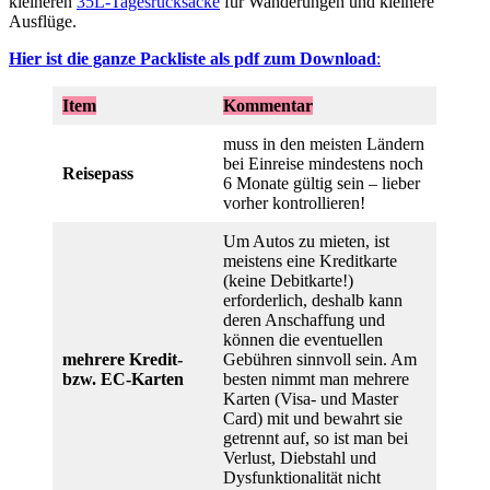
kleineren
35L-Tagesrucksäcke
für Wanderungen und kleinere
Ausflüge.
Hier ist die ganze Packliste als pdf zum Download
:
Item
Kommentar
muss in den meisten Ländern
bei Einreise mindestens noch
Reisepass
6 Monate gültig sein – lieber
vorher kontrollieren!
Um Autos zu mieten, ist
meistens eine Kreditkarte
(keine Debitkarte!)
erforderlich, deshalb kann
deren Anschaffung und
können die eventuellen
mehrere Kredit-
Gebühren sinnvoll sein. Am
bzw. EC-Karten
besten nimmt man mehrere
Karten (Visa- und Master
Card) mit und bewahrt sie
getrennt auf, so ist man bei
Verlust, Diebstahl und
Dysfunktionalität nicht