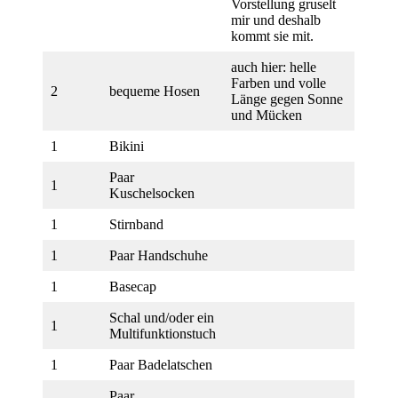
Vorstellung gruselt
mir und deshalb
kommt sie mit.
auch hier: helle
Farben und volle
2
bequeme Hosen
Länge gegen Sonne
und Mücken
1
Bikini
Paar
1
Kuschelsocken
1
Stirnband
1
Paar Handschuhe
1
Basecap
Schal und/oder ein
1
Multifunktionstuch
1
Paar Badelatschen
Paar