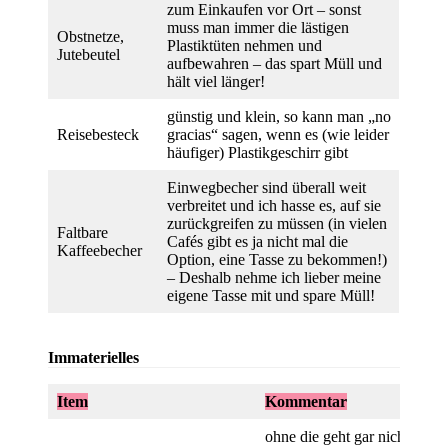
zum Einkaufen vor Ort – sonst
muss man immer die lästigen
Obstnetze,
Plastiktüten nehmen und
Jutebeutel
aufbewahren – das spart Müll und
hält viel länger!
günstig und klein, so kann man „no
Reisebesteck
gracias“ sagen, wenn es (wie leider
häufiger) Plastikgeschirr gibt
Einwegbecher sind überall weit
verbreitet und ich hasse es, auf sie
zurückgreifen zu müssen (in vielen
Faltbare
Cafés gibt es ja nicht mal die
Kaffeebecher
Option, eine Tasse zu bekommen!)
– Deshalb nehme ich lieber meine
eigene Tasse mit und spare Müll!
Immaterielles
Item
Kommentar
ohne die geht gar nichts! Für