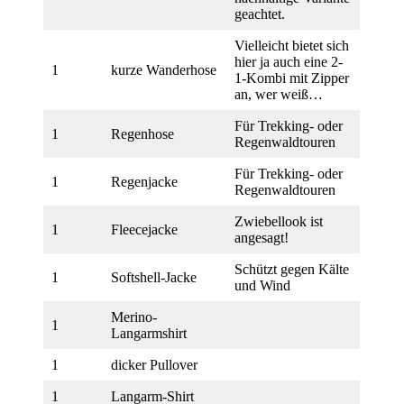
geachtet.
Vielleicht bietet sich
hier ja auch eine 2-
1
kurze Wanderhose
1-Kombi mit Zipper
an, wer weiß…
Für Trekking- oder
1
Regenhose
Regenwaldtouren
Für Trekking- oder
1
Regenjacke
Regenwaldtouren
Zwiebellook ist
1
Fleecejacke
angesagt!
Schützt gegen Kälte
1
Softshell-Jacke
und Wind
Merino-
1
Langarmshirt
1
dicker Pullover
1
Langarm-Shirt