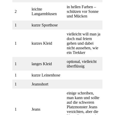
in hellen Farben –
leichte
2
schützen vor Sonne
Langarmblusen
und Mücken
1
kurze Sporthose
vielleicht will man ja
doch mal feiern
1
kurzes Kleid
gehen und dabei
nicht aussehen, wie
ein Trekker
optional, vielleicht
1
langes Kleid
überflüssig
1
kurze Leinenhose
1
Jeansshort
einige schreiben,
man kann und sollte
auf die schweren
Platzmonster Jeans
1
Jeans
verzichten, aber die