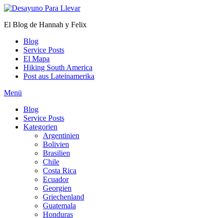
Zum
Inhalt
El Blog de Hannah y Felix
springen
Blog
Service Posts
El Mapa
Hiking South America
Post aus Lateinamerika
Menü
Blog
Service Posts
Kategorien
Argentinien
Bolivien
Brasilien
Chile
Costa Rica
Ecuador
Georgien
Griechenland
Guatemala
Honduras