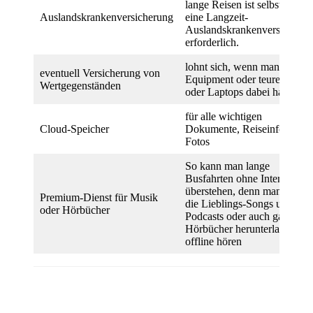
lange Reisen ist selbstredend
Auslandskrankenversicherung
eine Langzeit-
Auslandskrankenversicheru
erforderlich.
lohnt sich, wenn man viel
eventuell Versicherung von
Equipment oder teure Handy
Wertgegenständen
oder Laptops dabei hat
für alle wichtigen
Cloud-Speicher
Dokumente, Reiseinfos und
Fotos
So kann man lange
Busfahrten ohne Internet
überstehen, denn man kann
Premium-Dienst für Musik
die Lieblings-Songs und
oder Hörbücher
Podcasts oder auch ganze
Hörbücher herunterladen un
offline hören