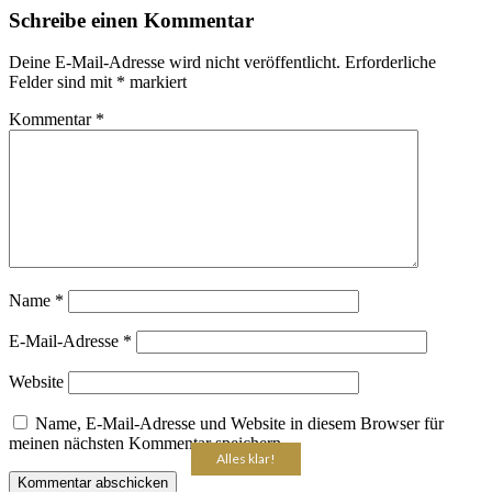
Schreibe einen Kommentar
Deine E-Mail-Adresse wird nicht veröffentlicht.
Erforderliche
Felder sind mit
*
markiert
Kommentar
*
Name
*
E-Mail-Adresse
*
Website
Name, E-Mail-Adresse und Website in diesem Browser für
meinen nächsten Kommentar speichern.
Alles klar!
Alles klar!
Alles klar!
Alles klar!
Alles klar!