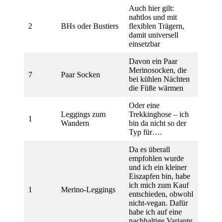
Auch hier gilt:
nahtlos und mit
2
BHs oder Bustiers
flexiblen Trägern,
damit universell
einsetzbar
Davon ein Paar
Merinosocken, die
7
Paar Socken
bei kühlen Nächten
die Füße wärmen
Oder eine
Leggings zum
Trekkinghose – ich
1
Wandern
bin da nicht so der
Typ für….
Da es überall
empfohlen wurde
und ich ein kleiner
Eiszapfen bin, habe
ich mich zum Kauf
1
Merino-Leggings
entschieden, obwohl
nicht-vegan. Dafür
habe ich auf eine
nachhaltige Variante