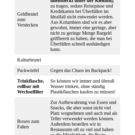
unentdeckt unter der Kleidun
g
zu tragen, sodass Reisepässe und
Kreditkarten bei Überfällen im
Geldbeutel
Idealfall nicht entwendet werden.
zum
Aus Kolumbien sind wir es aber
Verstecken
gewohnt, immer eine geringe, aber
nicht zu geringe Menge Bargeld
griffbereit zu haben, die man bei
Überfällen schnell aushändigen
kann.
Kulturbeutel
Packwürfel
Gegen das Chaos im Backpack!
Trinkflasche,
So können wir immer und überall
rollbar mit
Wasser trinken, ohne ständig
Wechselfilter
Plastikflaschen kaufen zu müssen!
Zur Aufbewahrung von Essen und
Snacks, die aber sonst nicht viel
Platz wegnehmen und auch mal als
Teller verwendet werden können.
Boxen zum
Außerdem bestellen wir in
Falten
Restaurants oft zu viel und haben
so die Möglichkeit, die Reste