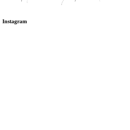
Instagram
Glaciar Perito Moreno #elcalafate #peritomoreno
Mount Fitz Roy & Laguna de los Tres - El Chaltén
Glaciar Huemul El Chaltén, Argentinien #argentin
Erstes kleines Patagonien Recap: 1 & 2 - Climbin