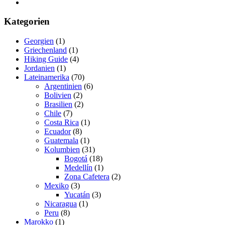
Kategorien
Georgien
(1)
Griechenland
(1)
Hiking Guide
(4)
Jordanien
(1)
Lateinamerika
(70)
Argentinien
(6)
Bolivien
(2)
Brasilien
(2)
Chile
(7)
Costa Rica
(1)
Ecuador
(8)
Guatemala
(1)
Kolumbien
(31)
Bogotá
(18)
Medellín
(1)
Zona Cafetera
(2)
Mexiko
(3)
Yucatán
(3)
Nicaragua
(1)
Peru
(8)
Marokko
(1)