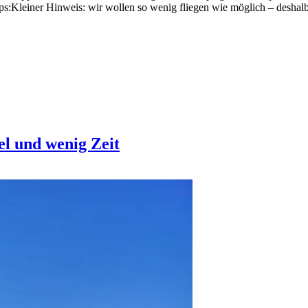
ps:Kleiner Hinweis: wir wollen so wenig fliegen wie möglich – deshalb
el und wenig Zeit