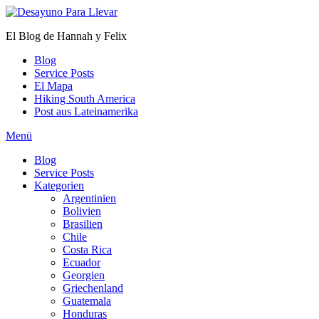
Zum
Inhalt
El Blog de Hannah y Felix
springen
Blog
Service Posts
El Mapa
Hiking South America
Post aus Lateinamerika
Menü
Blog
Service Posts
Kategorien
Argentinien
Bolivien
Brasilien
Chile
Costa Rica
Ecuador
Georgien
Griechenland
Guatemala
Honduras