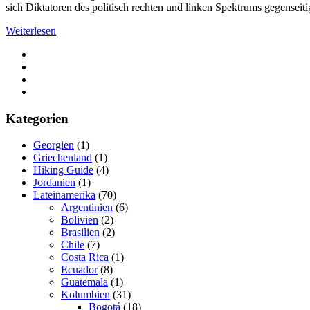
sich Diktatoren des politisch rechten und linken Spektrums gegenseitig
Weiterlesen
Kategorien
Georgien
(1)
Griechenland
(1)
Hiking Guide
(4)
Jordanien
(1)
Lateinamerika
(70)
Argentinien
(6)
Bolivien
(2)
Brasilien
(2)
Chile
(7)
Costa Rica
(1)
Ecuador
(8)
Guatemala
(1)
Kolumbien
(31)
Bogotá
(18)