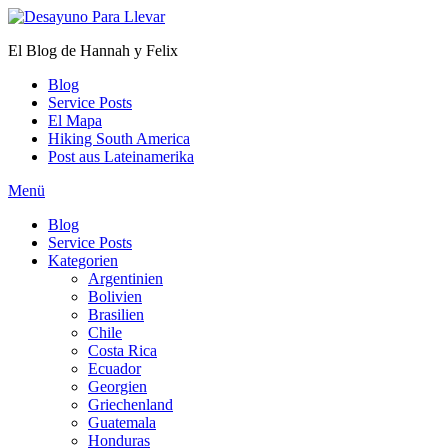
Zum
Inhalt
El Blog de Hannah y Felix
springen
Blog
Service Posts
El Mapa
Hiking South America
Post aus Lateinamerika
Menü
Blog
Service Posts
Kategorien
Argentinien
Bolivien
Brasilien
Chile
Costa Rica
Ecuador
Georgien
Griechenland
Guatemala
Honduras