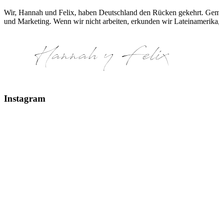
Wir, Hannah und Felix, haben Deutschland den Rücken gekehrt. Gemei
und Marketing. Wenn wir nicht arbeiten, erkunden wir Lateinamerika,
Instagram
Glaciar Perito Moreno #elcalafate #peritomoreno
Mount Fitz Roy & Laguna de los Tres - El Chaltén
Glaciar Huemul El Chaltén, Argentinien #argentin
Erstes kleines Patagonien Recap: 1 & 2 - Climbin