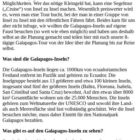
Möglichkeiten. Wer das nötige Kleingeld hat, kann eine Segeltour
(„Cruise“) von Insel zu Insel machen. Wesentlich preiswerter wird
es, wenn man eine Tour bucht, bei der man in einer Gruppe von
Insel zu Insel mit den öffentlichen Fähren fährt. Beides kam für uns
aber nicht infrage, wir wollten die Galapagos-Inseln auf eigene
Faust besuchen (so weit wie eben möglich) und haben uns deshalb
selbst an die Planung gemacht und teilen hier mit euch unsere 8-
tägige Galapagos-Tour von der Idee über die Planung bis zur Reise
selbst.
Was sind die Galapagos-Inseln?
Die Galapagos-Inseln liegen ca. 1000km von ecuadorianischen
Festland entfernt im Pazifik und gehören zu Ecuador. Die
Inselgruppe besteht aus 13 größeren und etwa 100 kleinen Inseln,
insgesamt sind fünf der größeren Inseln (Baltra, Floreana, Isabela,
San Cristóbal und Santa Cruz) bewohnt. Auf den etwas über 8000
km² Gesamtfläche wohnen um die 25.000 Menschen. Die Inseln
gehören zum Weltnaturerbe der UNESCO und sowohl ihre Land-
als auch Meeresfläche sind fast vollständig geschützt. Wer die Insel
besuchen möchte, muss daher Eintritt für den Nationalpark
Galapagos bezahlen.
Was gibt es auf den Galapagos-Inseln zu sehen?