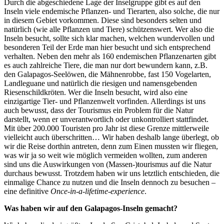
Durch die abgeschiedene Lage der Inselgruppe gibt es auf den
Inseln viele endemische Pflanzen- und Tierarten, also solche, die nur
in diesem Gebiet vorkommen. Diese sind besonders selten und
natürlich (wie alle Pflanzen und Tiere) schützenswert. Wer also die
Inseln besucht, sollte sich klar machen, welchen wundervollen und
besonderen Teil der Erde man hier besucht und sich entsprechend
verhalten. Neben den mehr als 160 endemischen Pflanzenarten gibt
es auch zahlreiche Tiere, die man nur dort bewundern kann, z.B.
den Galapagos-Seelöwen, die Mähnenrobbe, fast 150 Vogelarten,
Landleguane und natürlich die riesigen und namensgebenden
Riesenschildkröten. Wer die Inseln besucht, wird also eine
einzigartige Tier- und Pflanzenwelt vorfinden. Allerdings ist uns
auch bewusst, dass der Tourismus ein Problem für die Natur
darstellt, wenn er unverantwortlich oder unkontrolliert stattfindet.
Mit über 200.000 Touristen pro Jahr ist diese Grenze mittlerweile
vielleicht auch überschritten… Wir haben deshalb lange überlegt, ob
wir die Reise dorthin antreten, denn zum Einen mussten wir fliegen,
was wir ja so weit wie möglich vermeiden wollten, zum anderen
sind uns die Auswirkungen von (Massen-)tourismus auf die Natur
durchaus bewusst. Trotzdem haben wir uns letztlich entschieden, die
einmalige Chance zu nutzen und die Inseln dennoch zu besuchen –
eine definitive
Once-in-a-lifetime-experience
.
Was haben wir auf den Galapagos-Inseln gemacht?