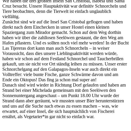
Wir haben die drei größten Inseln San Cristobal, Isabela und Santa
Cruz besucht. Unsere Hauptaktivität war definitiv Schnorcheln und
Tiere beobachten, denn die Tierwelt ist einfach unglaublich
vielfältig.
Zunächst sind wir auf die Insel San Cristobal geflogen und haben
direkt nach dem Einchecken in unser Hostel einen kleinen
Spaziergang zum Mirador gemacht. Schon auf dem Weg dorthin
haben wir über die zahllosen Seelöwen gestaunt, die den Weg am
Hafen pflastern. Und es sollten noch viel mehr werden! In der Bucht
Las Tijereras dort kann man auch Schnorcheln – in weiser
Voraussicht, dass dies unsere Lieblingsaktivität werden würde,
haben wir schon auf dem Festland Schnorchel und Taucherbrillen
gekauft, um sie nicht vor Ort ständig leihen zu müssen. Unser erster
Schnorchelgang auf den Galapagos-Inseln war auch direkt ein
Volltreffer: viele bunte Fische, ganze Schwärme davon und am
Ende ein Oktopus! Das fing ja schon mal super an!
Danach sind wird wieder in Richtung Dorf gelaufen und haben am
Strand bei einer Michelada gemeinsam mit den Seelöwen den
Sonnenuntergang angeschaut – um Punkt 18.00 Uhr wurde der
Strand dann aber geräumt, wir mussten unser Bier herunterstürzen
und uns auf die Suche nach etwas zu essen machen – was, wie
erwartet, auf einer Insel, die sich hauptsächlich von Fischerei
ernährt, als Vegetarier*in gar nicht so einfach war.