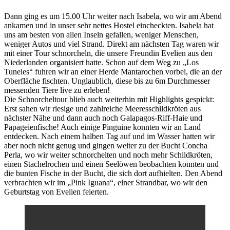
Dann ging es um 15.00 Uhr weiter nach Isabela, wo wir am Abend
ankamen und in unser sehr nettes Hostel eincheckten. Isabela hat
uns am besten von allen Inseln gefallen, weniger Menschen,
weniger Autos und viel Strand. Direkt am nächsten Tag waren wir
mit einer Tour schnorcheln, die unsere Freundin Evelien aus den
Niederlanden organisiert hatte. Schon auf dem Weg zu „Los
Tuneles“ fuhren wir an einer Herde Mantarochen vorbei, die an der
Oberfläche fischten. Unglaublich, diese bis zu 6m Durchmesser
messenden Tiere live zu erleben!
Die Schnorcheltour blieb auch weiterhin mit Highlights gespickt:
Erst sahen wir riesige und zahlreiche Meeresschildkröten aus
nächster Nähe und dann auch noch Galapagos-Riff-Haie und
Papageienfische! Auch einige Pinguine konnten wir an Land
entdecken. Nach einem halben Tag auf und im Wasser hatten wir
aber noch nicht genug und gingen weiter zu der Bucht Concha
Perla, wo wir weiter schnorchelten und noch mehr Schildkröten,
einen Stachelrochen und einen Seelöwen beobachten konnten und
die bunten Fische in der Bucht, die sich dort aufhielten. Den Abend
verbrachten wir im „Pink Iguana“, einer Strandbar, wo wir den
Geburtstag von Evelien feierten.