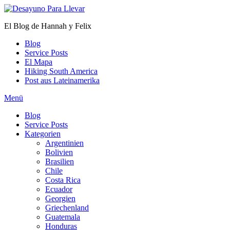
Zum
Inhalt
El Blog de Hannah y Felix
springen
Blog
Service Posts
El Mapa
Hiking South America
Post aus Lateinamerika
Menü
Blog
Service Posts
Kategorien
Argentinien
Bolivien
Brasilien
Chile
Costa Rica
Ecuador
Georgien
Griechenland
Guatemala
Honduras