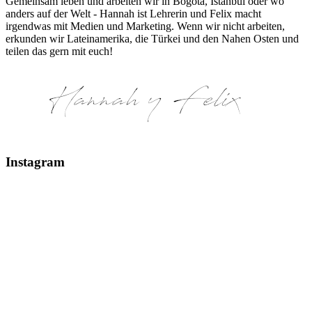
Gemeinsam leben und arbeiten wir in Bogotá, Istanbul oder wo
anders auf der Welt - Hannah ist Lehrerin und Felix macht
irgendwas mit Medien und Marketing. Wenn wir nicht arbeiten,
erkunden wir Lateinamerika, die Türkei und den Nahen Osten und
teilen das gern mit euch!
Instagram
Glaciar Perito Moreno #elcalafate #peritomoreno
Mount Fitz Roy & Laguna de los Tres - El Chaltén
Glaciar Huemul El Chaltén, Argentinien #argentin