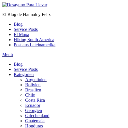
Zum
Inhalt
El Blog de Hannah y Felix
springen
Blog
Service Posts
El Mapa
Hiking South America
Post aus Lateinamerika
Menü
Blog
Service Posts
Kategorien
Argentinien
Bolivien
Brasilien
Chile
Costa Rica
Ecuador
Georgien
Griechenland
Guatemala
Honduras