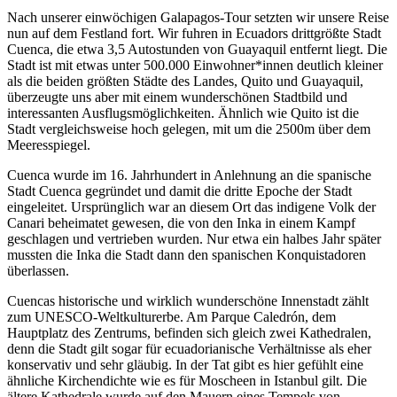
Nach unserer einwöchigen Galapagos-Tour setzten wir unsere Reise
nun auf dem Festland fort. Wir fuhren in Ecuadors drittgrößte Stadt
Cuenca, die etwa 3,5 Autostunden von Guayaquil entfernt liegt. Die
Stadt ist mit etwas unter 500.000 Einwohner*innen deutlich kleiner
als die beiden größten Städte des Landes, Quito und Guayaquil,
überzeugte uns aber mit einem wunderschönen Stadtbild und
interessanten Ausflugsmöglichkeiten. Ähnlich wie Quito ist die
Stadt vergleichsweise hoch gelegen, mit um die 2500m über dem
Meeresspiegel.
Cuenca wurde im 16. Jahrhundert in Anlehnung an die spanische
Stadt Cuenca gegründet und damit die dritte Epoche der Stadt
eingeleitet. Ursprünglich war an diesem Ort das indigene Volk der
Canari beheimatet gewesen, die von den Inka in einem Kampf
geschlagen und vertrieben wurden. Nur etwa ein halbes Jahr später
mussten die Inka die Stadt dann den spanischen Konquistadoren
überlassen.
Cuencas historische und wirklich wunderschöne Innenstadt zählt
zum UNESCO-Weltkulturerbe. Am Parque Caledrón, dem
Hauptplatz des Zentrums, befinden sich gleich zwei Kathedralen,
denn die Stadt gilt sogar für ecuadorianische Verhältnisse als eher
konservativ und sehr gläubig. In der Tat gibt es hier gefühlt eine
ähnliche Kirchendichte wie es für Moscheen in Istanbul gilt. Die
ältere Kathedrale wurde auf den Mauern eines Tempels von