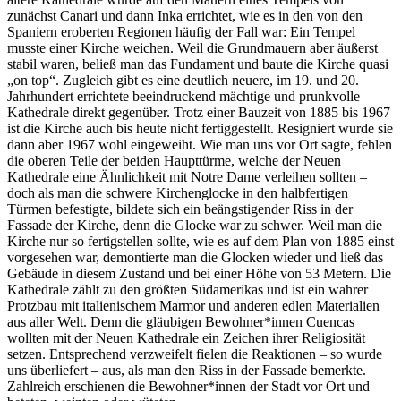
zunächst Canari und dann Inka errichtet, wie es in den von den
Spaniern eroberten Regionen häufig der Fall war: Ein Tempel
musste einer Kirche weichen. Weil die Grundmauern aber äußerst
stabil waren, beließ man das Fundament und baute die Kirche quasi
„on top“. Zugleich gibt es eine deutlich neuere, im 19. und 20.
Jahrhundert errichtete beeindruckend mächtige und prunkvolle
Kathedrale direkt gegenüber. Trotz einer Bauzeit von 1885 bis 1967
ist die Kirche auch bis heute nicht fertiggestellt. Resigniert wurde sie
dann aber 1967 wohl eingeweiht. Wie man uns vor Ort sagte, fehlen
die oberen Teile der beiden Haupttürme, welche der Neuen
Kathedrale eine Ähnlichkeit mit Notre Dame verleihen sollten –
doch als man die schwere Kirchenglocke in den halbfertigen
Türmen befestigte, bildete sich ein beängstigender Riss in der
Fassade der Kirche, denn die Glocke war zu schwer. Weil man die
Kirche nur so fertigstellen sollte, wie es auf dem Plan von 1885 einst
vorgesehen war, demontierte man die Glocken wieder und ließ das
Gebäude in diesem Zustand und bei einer Höhe von 53 Metern. Die
Kathedrale zählt zu den größten Südamerikas und ist ein wahrer
Protzbau mit italienischem Marmor und anderen edlen Materialien
aus aller Welt. Denn die gläubigen Bewohner*innen Cuencas
wollten mit der Neuen Kathedrale ein Zeichen ihrer Religiosität
setzen. Entsprechend verzweifelt fielen die Reaktionen – so wurde
uns überliefert – aus, als man den Riss in der Fassade bemerkte.
Zahlreich erschienen die Bewohner*innen der Stadt vor Ort und