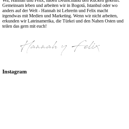
Wir, Hannah und Felix, haben Deutschland den Rücken gekehrt.
Gemeinsam leben und arbeiten wir in Bogotá, Istanbul oder wo
anders auf der Welt - Hannah ist Lehrerin und Felix macht
irgendwas mit Medien und Marketing. Wenn wir nicht arbeiten,
erkunden wir Lateinamerika, die Türkei und den Nahen Osten und
teilen das gern mit euch!
Instagram
Glaciar Perito Moreno #elcalafate #peritomoreno
Mount Fitz Roy & Laguna de los Tres - El Chaltén
Glaciar Huemul El Chaltén, Argentinien #argentin