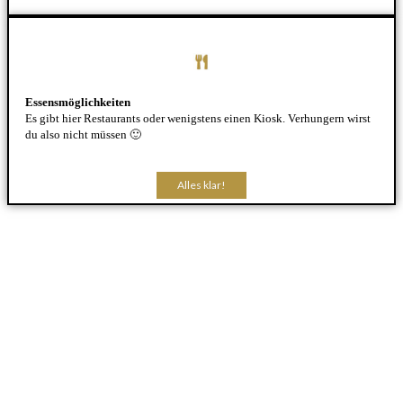
Essensmöglichkeiten
Es gibt hier Restaurants oder wenigstens einen Kiosk. Verhungern wirst
du also nicht müssen 🙂
Alles klar!
Alles klar!
Alles klar!
Alles klar!
Alles klar!