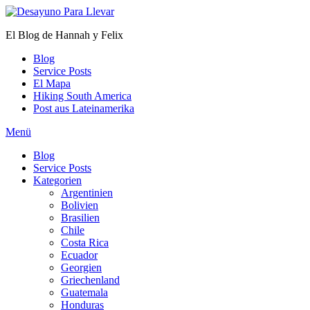
Zum
Inhalt
El Blog de Hannah y Felix
springen
Blog
Service Posts
El Mapa
Hiking South America
Post aus Lateinamerika
Menü
Blog
Service Posts
Kategorien
Argentinien
Bolivien
Brasilien
Chile
Costa Rica
Ecuador
Georgien
Griechenland
Guatemala
Honduras