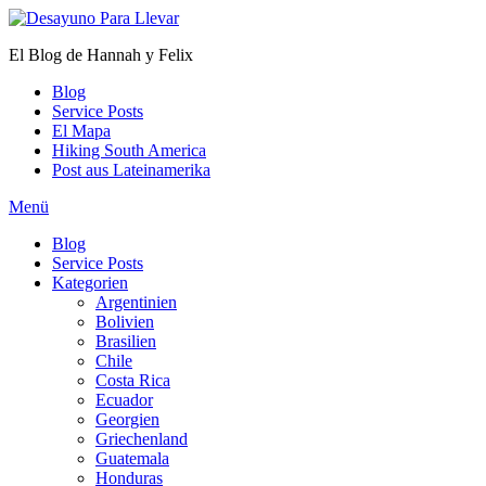
Zum
Inhalt
El Blog de Hannah y Felix
springen
Blog
Service Posts
El Mapa
Hiking South America
Post aus Lateinamerika
Menü
Blog
Service Posts
Kategorien
Argentinien
Bolivien
Brasilien
Chile
Costa Rica
Ecuador
Georgien
Griechenland
Guatemala
Honduras