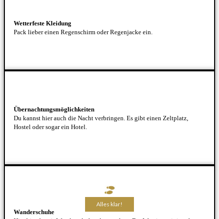
Wetterfeste Kleidung
Pack lieber einen Regenschirm oder Regenjacke ein.
Übernachtungsmöglichkeiten
Du kannst hier auch die Nacht verbringen. Es gibt einen Zeltplatz,
Hostel oder sogar ein Hotel.
Alles klar!
Alles klar!
Alles klar!
Alles klar!
Alles klar!
Wanderschuhe