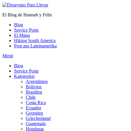
Zum
Inhalt
El Blog de Hannah y Felix
springen
Blog
Service Posts
El Mapa
Hiking South America
Post aus Lateinamerika
Menü
Blog
Service Posts
Kategorien
Argentinien
Bolivien
Brasilien
Chile
Costa Rica
Ecuador
Georgien
Griechenland
Guatemala
Honduras