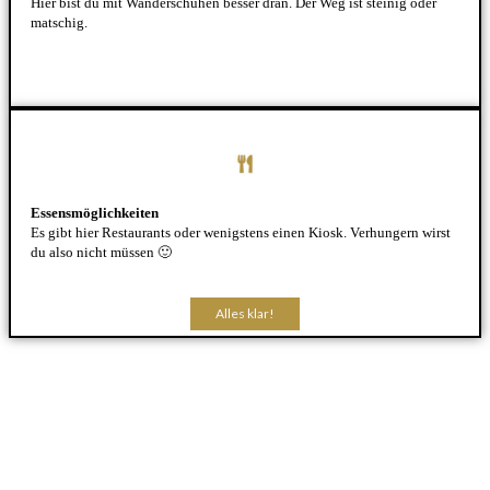
Hier bist du mit Wanderschuhen besser dran. Der Weg ist steinig oder
matschig.
Essensmöglichkeiten
Es gibt hier Restaurants oder wenigstens einen Kiosk. Verhungern wirst
du also nicht müssen 🙂
Alles klar!
Alles klar!
Alles klar!
Alles klar!
Alles klar!