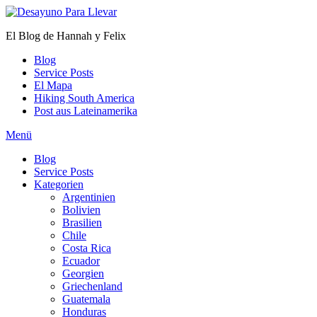
Zum
Inhalt
El Blog de Hannah y Felix
springen
Blog
Service Posts
El Mapa
Hiking South America
Post aus Lateinamerika
Menü
Blog
Service Posts
Kategorien
Argentinien
Bolivien
Brasilien
Chile
Costa Rica
Ecuador
Georgien
Griechenland
Guatemala
Honduras