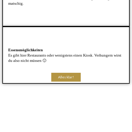
matschig.
Essensmöglichkeiten
Es gibt hier Restaurants oder wenigstens einen Kiosk. Verhungern wirst
du also nicht müssen 🙂
Alles klar!
Alles klar!
Alles klar!
Alles klar!
Alles klar!