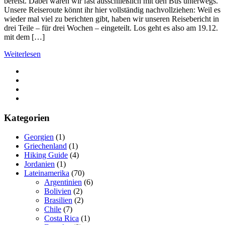
bereist. Dabei waren wir fast ausschließlich mit den Bus unterwegs.
Unsere Reiseroute könnt ihr hier vollständig nachvollziehen: Weil es
wieder mal viel zu berichten gibt, haben wir unseren Reisebericht in
drei Teile – für drei Wochen – eingeteilt. Los geht es also am 19.12.
mit dem […]
Weiterlesen
Kategorien
Georgien
(1)
Griechenland
(1)
Hiking Guide
(4)
Jordanien
(1)
Lateinamerika
(70)
Argentinien
(6)
Bolivien
(2)
Brasilien
(2)
Chile
(7)
Costa Rica
(1)