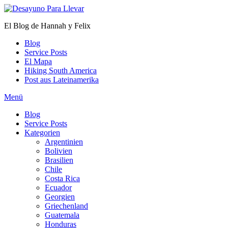
Zum
Inhalt
El Blog de Hannah y Felix
springen
Blog
Service Posts
El Mapa
Hiking South America
Post aus Lateinamerika
Menü
Blog
Service Posts
Kategorien
Argentinien
Bolivien
Brasilien
Chile
Costa Rica
Ecuador
Georgien
Griechenland
Guatemala
Honduras