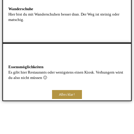
Wanderschuhe
Hier bist du mit Wanderschuhen besser dran. Der Weg ist steinig oder
matschig.
Essensmöglichkeiten
Es gibt hier Restaurants oder wenigstens einen Kiosk. Verhungern wirst
du also nicht müssen 🙂
Alles klar!
Alles klar!
Alles klar!
Alles klar!
Alles klar!