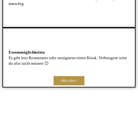
matschig.
Essensmöglichkeiten
Es gibt hier Restaurants oder wenigstens einen Kiosk. Verhungern wirst
du also nicht müssen 🙂
Alles klar!
Alles klar!
Alles klar!
Alles klar!
Alles klar!