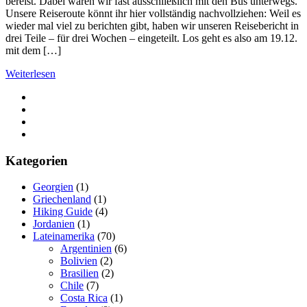
bereist. Dabei waren wir fast ausschließlich mit den Bus unterwegs.
Unsere Reiseroute könnt ihr hier vollständig nachvollziehen: Weil es
wieder mal viel zu berichten gibt, haben wir unseren Reisebericht in
drei Teile – für drei Wochen – eingeteilt. Los geht es also am 19.12.
mit dem […]
Weiterlesen
Kategorien
Georgien
(1)
Griechenland
(1)
Hiking Guide
(4)
Jordanien
(1)
Lateinamerika
(70)
Argentinien
(6)
Bolivien
(2)
Brasilien
(2)
Chile
(7)
Costa Rica
(1)