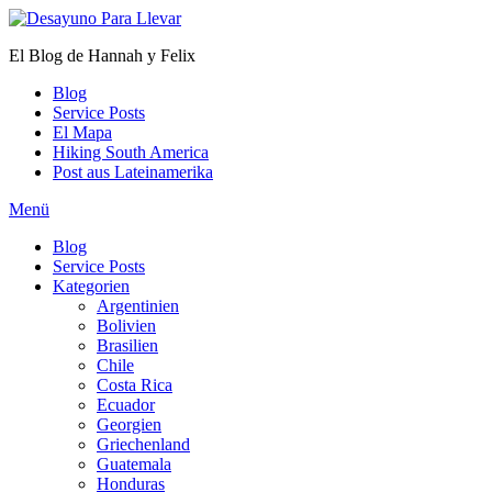
Zum
Inhalt
El Blog de Hannah y Felix
springen
Blog
Service Posts
El Mapa
Hiking South America
Post aus Lateinamerika
Menü
Blog
Service Posts
Kategorien
Argentinien
Bolivien
Brasilien
Chile
Costa Rica
Ecuador
Georgien
Griechenland
Guatemala
Honduras