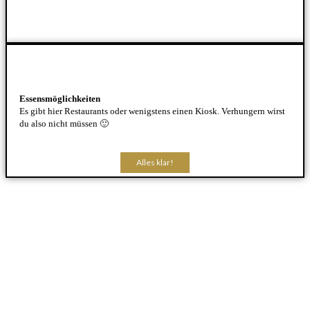
Essensmöglichkeiten
Es gibt hier Restaurants oder wenigstens einen Kiosk. Verhungern wirst
du also nicht müssen 🙂
Alles klar!
Alles klar!
Alles klar!
Alles klar!
Alles klar!