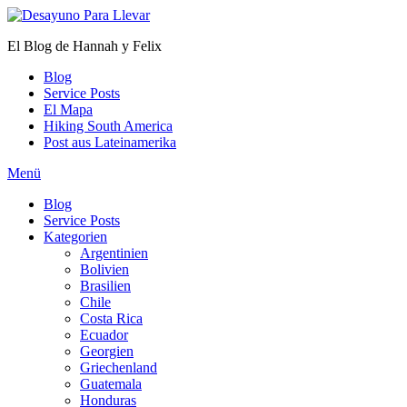
Zum
Inhalt
El Blog de Hannah y Felix
springen
Blog
Service Posts
El Mapa
Hiking South America
Post aus Lateinamerika
Menü
Blog
Service Posts
Kategorien
Argentinien
Bolivien
Brasilien
Chile
Costa Rica
Ecuador
Georgien
Griechenland
Guatemala
Honduras