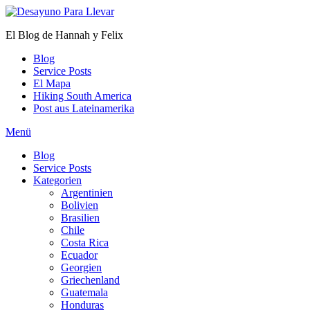
Zum
Inhalt
El Blog de Hannah y Felix
springen
Blog
Service Posts
El Mapa
Hiking South America
Post aus Lateinamerika
Menü
Blog
Service Posts
Kategorien
Argentinien
Bolivien
Brasilien
Chile
Costa Rica
Ecuador
Georgien
Griechenland
Guatemala
Honduras