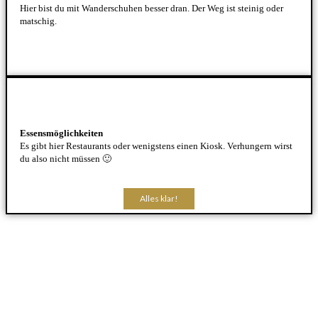
Hier bist du mit Wanderschuhen besser dran. Der Weg ist steinig oder
matschig.
Essensmöglichkeiten
Es gibt hier Restaurants oder wenigstens einen Kiosk. Verhungern wirst
du also nicht müssen 🙂
Alles klar!
Alles klar!
Alles klar!
Alles klar!
Alles klar!