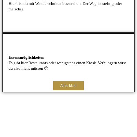
Hier bist du mit Wanderschuhen besser dran. Der Weg ist steinig oder
matschig.
Essensmöglichkeiten
Es gibt hier Restaurants oder wenigstens einen Kiosk. Verhungern wirst
du also nicht müssen 🙂
Alles klar!
Alles klar!
Alles klar!
Alles klar!
Alles klar!