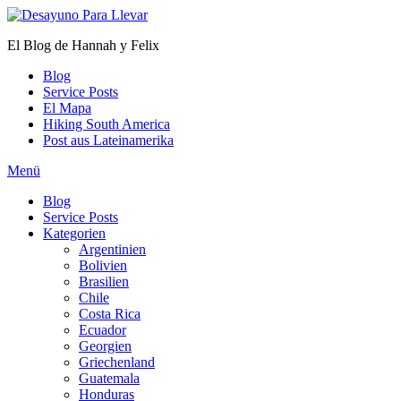
Zum
Inhalt
El Blog de Hannah y Felix
springen
Blog
Service Posts
El Mapa
Hiking South America
Post aus Lateinamerika
Menü
Blog
Service Posts
Kategorien
Argentinien
Bolivien
Brasilien
Chile
Costa Rica
Ecuador
Georgien
Griechenland
Guatemala
Honduras