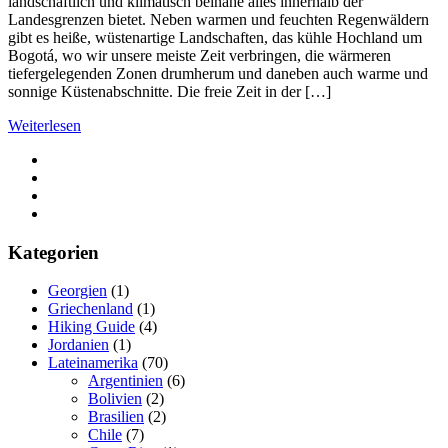
landschaftlich und klimatisch beinahe alles innerhalb der
Landesgrenzen bietet. Neben warmen und feuchten Regenwäldern
gibt es heiße, wüstenartige Landschaften, das kühle Hochland um
Bogotá, wo wir unsere meiste Zeit verbringen, die wärmeren
tiefergelegenden Zonen drumherum und daneben auch warme und
sonnige Küstenabschnitte. Die freie Zeit in der […]
Weiterlesen
Kategorien
Georgien
(1)
Griechenland
(1)
Hiking Guide
(4)
Jordanien
(1)
Lateinamerika
(70)
Argentinien
(6)
Bolivien
(2)
Brasilien
(2)
Chile
(7)