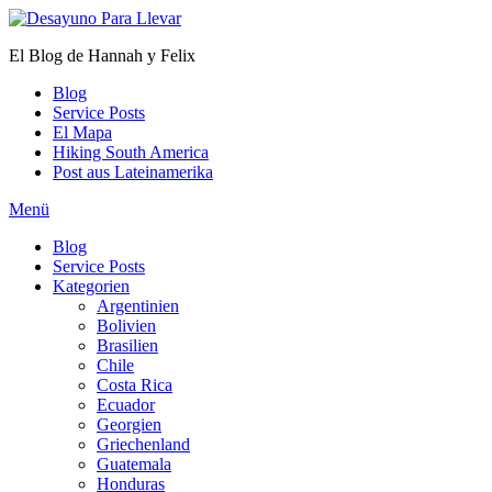
Zum
Inhalt
El Blog de Hannah y Felix
springen
Blog
Service Posts
El Mapa
Hiking South America
Post aus Lateinamerika
Menü
Blog
Service Posts
Kategorien
Argentinien
Bolivien
Brasilien
Chile
Costa Rica
Ecuador
Georgien
Griechenland
Guatemala
Honduras