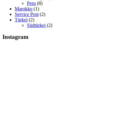
Peru
(8)
Marokko
(1)
Service Post
(2)
Türkei
(2)
Südtürkei
(2)
Instagram
Glaciar Perito Moreno #elcalafate #peritomoreno
Mount Fitz Roy & Laguna de los Tres - El Chaltén
Glaciar Huemul El Chaltén, Argentinien #argentin
Erstes kleines Patagonien Recap: 1 & 2 - Climbin